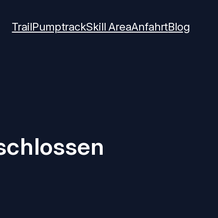
Trail
Pumptrack
Skill Area
Anfahrt
Blog
schlossen