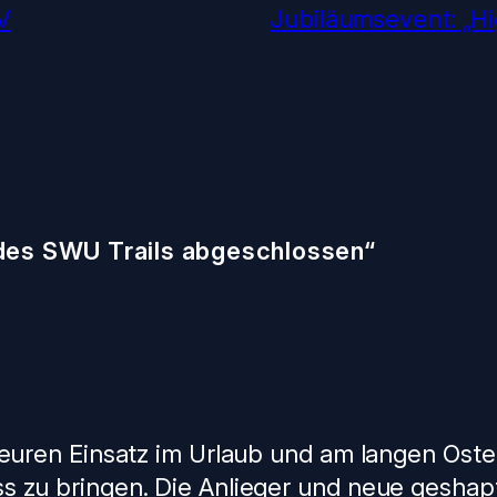
V
Jubiläumsevent: „H
des SWU Trails abgeschlossen“
r euren Einsatz im Urlaub und am langen Ost
ss zu bringen. Die Anlieger und neue gesha