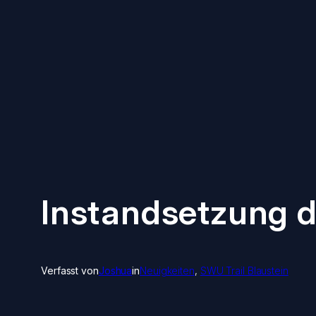
Zum
Inhalt
springen
Instandsetzung 
Verfasst von
Joshua
in
Neuigkeiten
, 
SWU Trail Blaustein